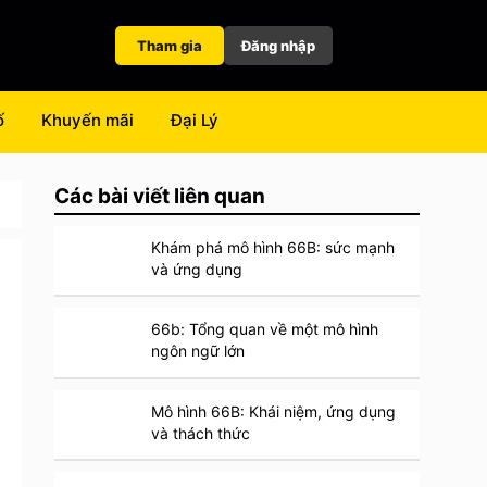
Tham gia
Đăng nhập
ố
Khuyến mãi
Đại Lý
Các bài viết liên quan
Khám phá mô hình 66B: sức mạnh
và ứng dụng
66b: Tổng quan về một mô hình
ngôn ngữ lớn
Mô hình 66B: Khái niệm, ứng dụng
và thách thức