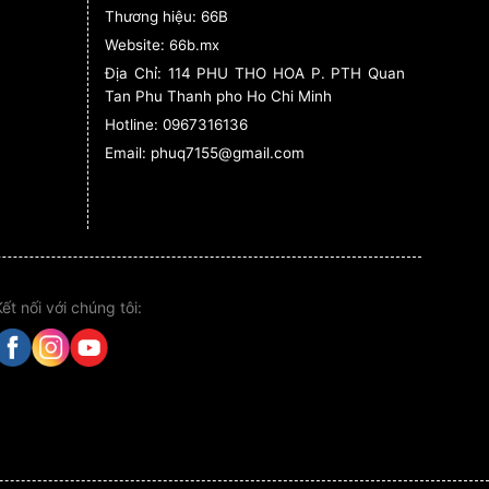
Thương hiệu: 66B
Website:
66b.mx
Địa Chỉ:
114 PHU THO HOA P. PTH Quan
Tan Phu Thanh pho Ho Chi Minh
Hotline:
0967316136
Email: phuq7155@gmail.com
ết nối với chúng tôi: