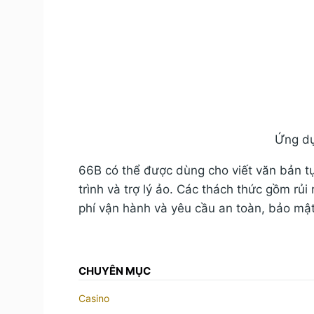
Ứng dụ
66B có thể được dùng cho viết văn bản tự 
trình và trợ lý ảo. Các thách thức gồm rủi r
phí vận hành và yêu cầu an toàn, bảo mậ
CHUYÊN MỤC
Casino