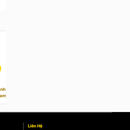
ình ngôn ngữ lớn
66b: Khai niem, ky thuat va
66b l
ham số
ung dung
trọn
Liên Hệ