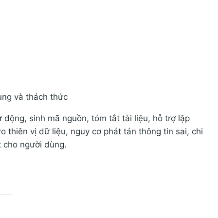
ng và thách thức
động, sinh mã nguồn, tóm tắt tài liệu, hỗ trợ lập
o thiên vị dữ liệu, nguy cơ phát tán thông tin sai, chi
t cho người dùng.