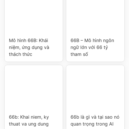
Bí Quyết Tìm Kiếm Khách Hàng Hiệu Quả
Câu Hỏi Thường Gặp (FAQ)
Tại Sao Nên Trở Thành Đại Lý Của
66b Ngay Hôm Nay?
Mô hình 66B: Khái
66B – Mô hình ngôn
niệm, ứng dụng và
ngữ lớn với 66 tỷ
Thị trường cá cược trực tuyến đang bão hòa với
thách thức
tham số
hàng ngàn thương hiệu, nhưng
66b
vẫn giữ
vững vị thế là lựa chọn số một cho các đối tác
muốn phát triển bền vững. Dưới đây là những lý
do cốt lõi khiến chương trình
dai ly
của chúng
tôi vượt trội hơn hẳn so với đối thủ:
1. Thương Hiệu Uy Tín, Minh Bạch
66b
hoạt động dựa trên giấy phép kinh doanh
66b: Khai niem, ky
66b là gì và tại sao nó
hợp pháp, đảm bảo tính pháp lý và an toàn cho
thuat va ung dung
quan trọng trong AI
cả người chơi lẫn đối tác. Sự minh bạch trong