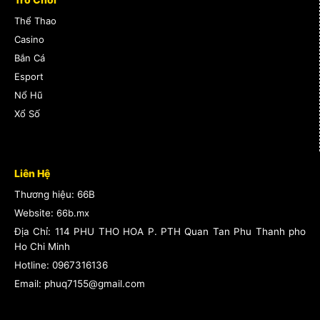
Lượng
Tỷ Lệ
Thể Thao
Cấp Bậc
Lợi Nhuận Ròng
Thành
Hoa
Casino
Đại Lý
(VND)
Viên
Hồng
Bắn Cá
Hoạt
(%)
Esport
Động
Nổ Hũ
Xổ Số
Khởi
1.000.000 -
3
30%
Nghiệp
100.000.000
Liên Hệ
Chuyên
100.000.001 -
5
40%
Thương hiệu: 66B
Nghiệp
500.000.000
Website:
66b.mx
Địa Chỉ:
114 PHU THO HOA P. PTH Quan Tan Phu Thanh pho
Cao
500.000.001 -
10
50%
Ho Chi Minh
Cấp
1.000.000.000
Hotline:
0967316136
Email: phuq7155@gmail.com
VIP
Độc
Trên 1 Tỷ
20+
55%