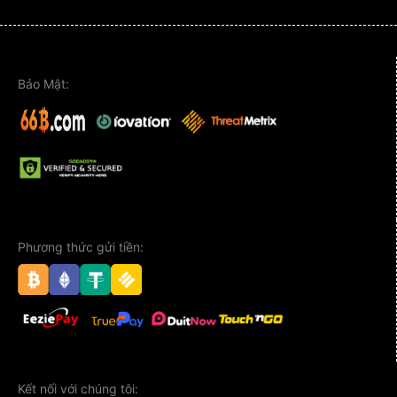
Quyền
Bảo Mật:
Lưu ý: Bảng trên chỉ mang tính chất tham khảo,
chính sách cụ thể có thể thay đổi tùy theo từng
thời điểm khuyến mãi. Vui lòng liên hệ bộ phận
CSKH tại
để nhận bảng giá mới nhất.
Bang_tinh_hoa_ho
Phương thức gửi tiền:
Quy Trình Đăng Ký Đại Lý 66b Chi
Tiết
Việc trở thành đối tác của chúng tôi cực kỳ đơn
giản và hoàn toàn miễn phí. Hãy làm theo 3
Kết nối với chúng tôi:
bước sau để bắt đầu hành trình làm giàu: