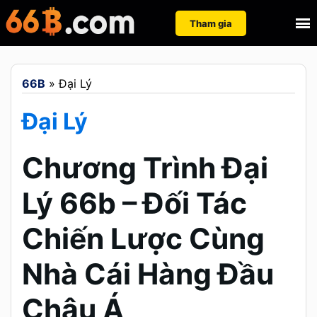
Nhảy
Tìm
Tham gia
đến
kiếm
nội
cho:
dung
66B
»
Đại Lý
Đại Lý
Chương Trình Đại
Lý 66b – Đối Tác
Chiến Lược Cùng
Nhà Cái Hàng Đầu
Châu Á