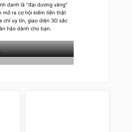
h danh là "đại dương vàng"
n mở ra cơ hội kiếm tiền thật
 chỉ uy tín, giao diện 3D sắc
oàn hảo dành cho bạn.
b