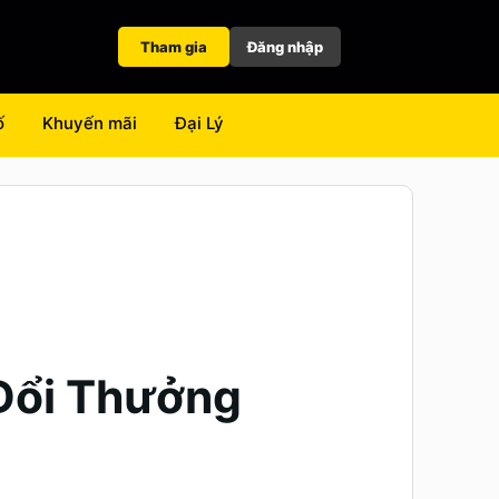
Tham gia
Đăng nhập
ố
Khuyến mãi
Đại Lý
Đổi Thưởng