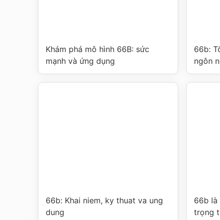
Tại sao game Bắn Cá 66
Giữa hàng ngàn cổng game đổi 
hàng đầu. Điều này không phải
Dưới đây là những lý do khiến 
Khám phá mô hình 66B: sức
66b: T
mạnh và ứng dụng
ngôn n
Đồ họa 3D sống động và â
Bước vào sảnh bắn cá của 66b,
của đàn cá, hiệu ứng sóng nướ
mô phỏng tiếng sóng biển và ti
Tỷ lệ đổi thưởng cạnh tranh
Tại
, chúng tôi cam kết mang lạ
với mặt bằng chung. Đặc biệt, 
thưởng Jackpot khổng lồ, có th
66b: Khai niem, ky thuat va ung
66b là 
dung
trọng t