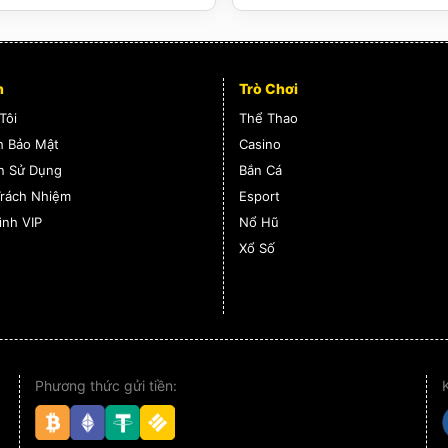
Người chơi nhận thưởng lớn từ game bắn cá 66b
n tảng
n
Trò Chơi
ảng hay điện thoại di động (iOS/Android), ứng dụng củ
Tôi
Thể Thao
me được tối ưu hóa nhẹ nhàng, đảm bảo không gây nóng
h Bảo Mật
Casino
n Sử Dụng
Bắn Cá
Trách Nhiệm
Esport
n Cá đình đám nhất tại 66b
ình VIP
Nổ Hũ
Xổ Số
hợp tác với các nhà phát hành game uy tín thế giới như 
n ca
hot nhất hiện nay tại 66b:
t
Đặc Điểm Nổi Bật
Phương thức gửi tiền:
K
Hệ thống vũ khí đặc biệt như Pháo Khoan, Bom N