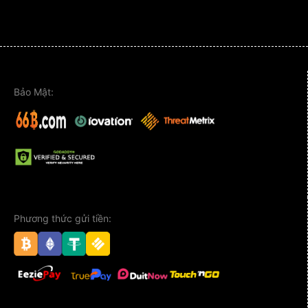
Bảo Mật:
Phương thức gửi tiền: