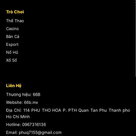
Trò Chơi
Thể Thao
Casino
Bắn Cá
Esport
Nổ Hũ
Xổ Số
Liên Hệ
Thương hiệu: 66B
Website:
66b.mx
Địa Chỉ:
114 PHU THO HOA P. PTH Quan Tan Phu Thanh pho
Ho Chi Minh
Hotline:
0967316136
Email: phuq7155@gmail.com