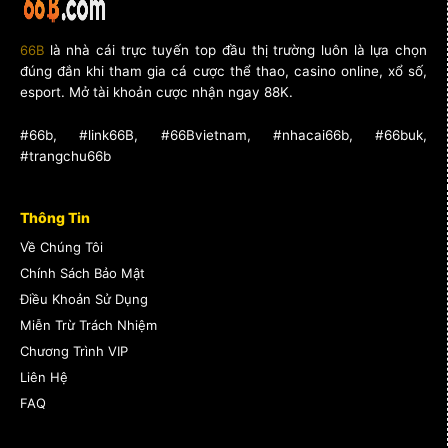
66B
là nhà cái trực tuyến top đầu thị trường luôn là lựa chọn
đúng đắn khi tham gia cá cược thể thao, casino online, xổ số,
esport. Mở tài khoản cược nhận ngay 88K.
#66b, #link66B, #66Bvietnam, #nhacai66b, #66buk,
#trangchu66b
Thông Tin
Về Chúng Tôi
Chính Sách Bảo Mật
Điều Khoản Sử Dụng
Miễn Trừ Trách Nhiệm
Chương Trình VIP
Liên Hệ
FAQ